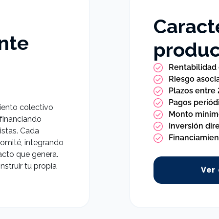
Caracte
nte
produc
Rentabilidad
Riesgo asoci
Plazos entre
Pagos periód
iento colectivo
Monto mínim
 financiando
Inversión dir
istas. Cada
Financiamient
omité, integrando
pacto que genera.
nstruir tu propia
Ver