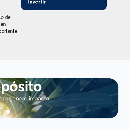
invertir
lo de
 en
mportante
opósito
nero genere impacto.