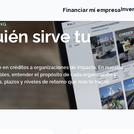
Inve
Financiar mi empresa
NG
ién sirve tu
e en créditos a organizaciones de impacto. En nuestra
bles, entender el propósito de cada organización y
es, plazos y niveles de retorno que más te hagan