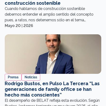
construcción sostenible
Cuando hablamos de construcción sostenible
debemos entender el amplio sentido del concepto
pues, a ratos, nos detenemos sólo en el tema
medioambiental y el respeto por el cuidado de éste.
Mayo 20 | 2026
Prensa
Noticias
Rodrigo Bustos, en Pulso La Tercera “Las
generaciones de family office se han
hecho más conscientes”
El desempeño de BELAT refleja esta evolución. Según