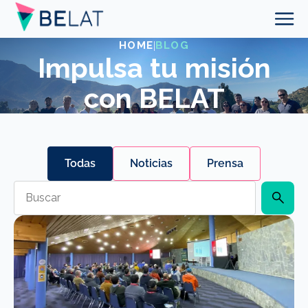
HOME
|
BLOG
Impulsa tu misión
con BELAT
Todas
Noticias
Prensa