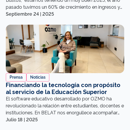
Bustos, “estamos teniendo un muy buen 2025, el año
pasado tuvimos un 60% de crecimiento en ingresos y
un 30% en colocaciones”. Estas cifras no solo muestran
Septiembre 24 | 2025
solidez financiera, sino también la creciente confianza
de inversionistas que buscan alinear sus decisiones con
un propósito mayor.
Prensa
Noticias
Financiando la tecnología con propósito
al servicio de la Educación Superior
El software educativo desarrollado por OZMO ha
revolucionado la relación entre estudiantes, docentes e
instituciones. En BELAT nos enorgullece acompañar
con financiamiento a las empresas que están
Julio 18 | 2025
apoyando la entrega de herramientas de gestión para